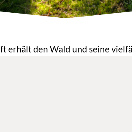
t erhält den Wald und seine vielf
sche Luft und sauberes Wasser. Tieren und Pflanzen bietet er Lebensr
inschlag. Der Waldboden nimmt den Regen auf und verhindert so, d
der Wald das klimawirksame Kohlendioxid (CO2) und hilft somit dem 
 Ressourcen die aus verantwortungsvollen Quellen stammen und sind
ntsprechenden Zertifizierungen.