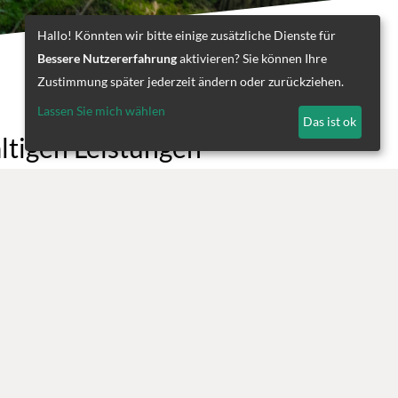
Hallo! Könnten wir bitte einige zusätzliche Dienste für
Bessere Nutzererfahrung
aktivieren? Sie können Ihre
Zustimmung später jederzeit ändern oder zurückziehen.
Lassen Sie mich wählen
Das ist ok
ältigen Leistungen
aum, Nahrung und Schutz. Der Wald schützt seine
ass Hochwasser entstehen. Im Waldboden wird das
Klima.
 uns der Verantwortung im Umgang mit dem Roh- und