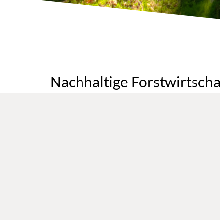
Nachhaltige Forstwirtschaf
Der Wald ist lebenswichtig. Er liefert uns Holz, fri
Umgebung vor Klimaextremen, Wind, Lawinen und Ste
Wasser gefiltert und gespeichert. Zudem speichert 
Als holzverarbeitender Betrieb legen wir Wert auf
Werkstoff Holz bewusst.
Auf Nachfrage erhalten Sie unsere Produkte in den e