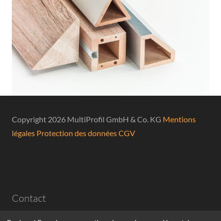
Copyright 2026 MultiProfil GmbH & Co. KG
Mentions
légales
Protection des données
CGV
Contact
Daimlerstr. 23, 33415 Verl