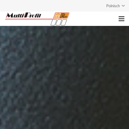
Polnisch
Strona główna
Przedsiębiorstwo
Usługi
Produkty
Kontakt